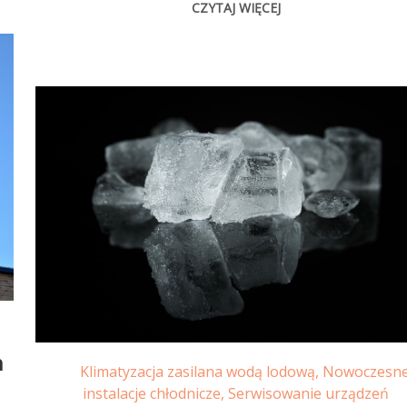
CZYTAJ WIĘCEJ
h
Klimatyzacja zasilana wodą lodową
,
Nowoczesn
instalacje chłodnicze
,
Serwisowanie urządzeń