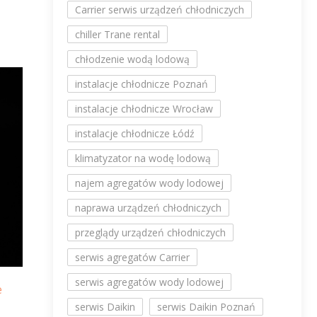
Carrier serwis urządzeń chłodniczych
chiller Trane rental
chłodzenie wodą lodową
instalacje chłodnicze Poznań
instalacje chłodnicze Wrocław
instalacje chłodnicze Łódź
klimatyzator na wodę lodową
najem agregatów wody lodowej
naprawa urządzeń chłodniczych
przeglądy urządzeń chłodniczych
serwis agregatów Carrier
serwis agregatów wody lodowej
e
serwis Daikin
serwis Daikin Poznań