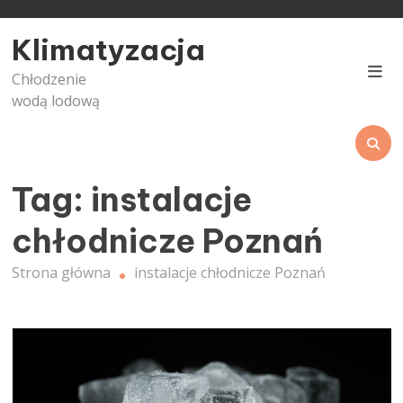
Skip
to
Klimatyzacja
content
Chłodzenie
wodą lodową
Tag:
instalacje
chłodnicze Poznań
Strona główna
instalacje chłodnicze Poznań