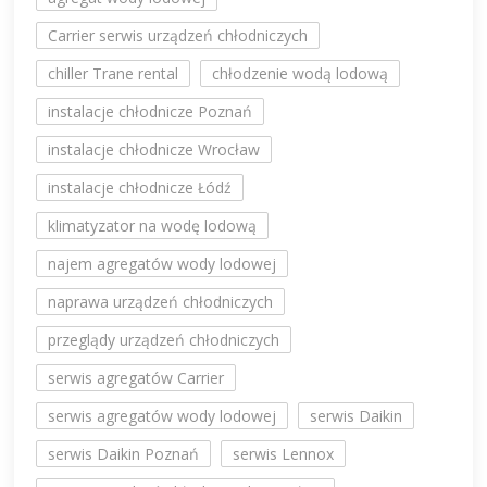
Carrier serwis urządzeń chłodniczych
chiller Trane rental
chłodzenie wodą lodową
instalacje chłodnicze Poznań
instalacje chłodnicze Wrocław
instalacje chłodnicze Łódź
klimatyzator na wodę lodową
najem agregatów wody lodowej
naprawa urządzeń chłodniczych
przeglądy urządzeń chłodniczych
serwis agregatów Carrier
serwis agregatów wody lodowej
serwis Daikin
serwis Daikin Poznań
serwis Lennox