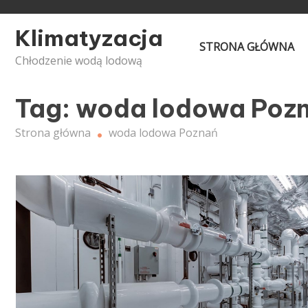
Skip
to
Klimatyzacja
content
STRONA GŁÓWNA
Chłodzenie wodą lodową
Tag:
woda lodowa Poz
Strona główna
woda lodowa Poznań