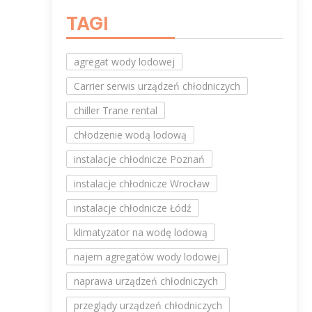
TAGI
agregat wody lodowej
Carrier serwis urządzeń chłodniczych
chiller Trane rental
chłodzenie wodą lodową
instalacje chłodnicze Poznań
instalacje chłodnicze Wrocław
instalacje chłodnicze Łódź
klimatyzator na wodę lodową
najem agregatów wody lodowej
naprawa urządzeń chłodniczych
przeglądy urządzeń chłodniczych