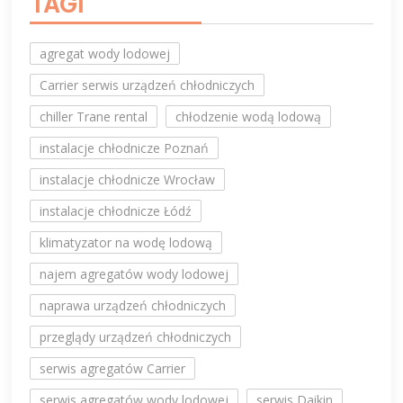
TAGI
agregat wody lodowej
Carrier serwis urządzeń chłodniczych
chiller Trane rental
chłodzenie wodą lodową
instalacje chłodnicze Poznań
instalacje chłodnicze Wrocław
instalacje chłodnicze Łódź
klimatyzator na wodę lodową
najem agregatów wody lodowej
naprawa urządzeń chłodniczych
przeglądy urządzeń chłodniczych
serwis agregatów Carrier
serwis agregatów wody lodowej
serwis Daikin