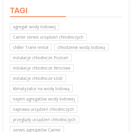
TAGI
agregat wody lodowej
Carrier serwis urządzeń chłodniczych
chiller Trane rental
chłodzenie wodą lodową
instalacje chłodnicze Poznań
instalacje chłodnicze Wrocław
instalacje chłodnicze Łódź
klimatyzator na wodę lodową
najem agregatów wody lodowej
naprawa urządzeń chłodniczych
przeglądy urządzeń chłodniczych
serwis agregatów Carrier